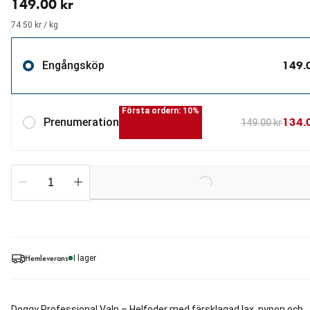
149.00 kr
74.50 kr / kg
149.
Engångsköp
Första ordern: 10%
134.
Prenumeration
149.00 kr
Loading...
Hemleverans
I lager
Doggy Professional Valp – Helfoder med färsklagad lax, nypon och