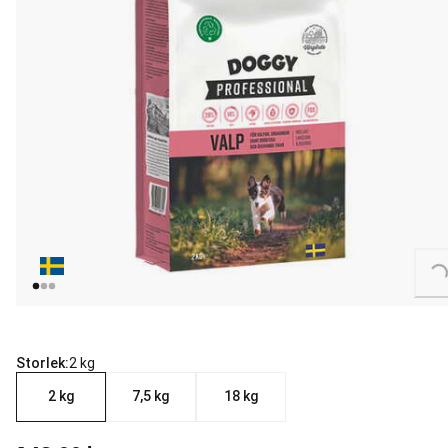
Loading...
Storlek:
2 kg
2 kg
7,5 kg
18 kg
aktuellt pris 149.00 kr