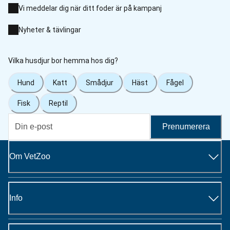
Vi meddelar dig när ditt foder är på kampanj
Nyheter & tävlingar
Vilka husdjur bor hemma hos dig?
Hund
Katt
Smådjur
Häst
Fågel
Fisk
Reptil
Prenumerera
Om VetZoo
Info