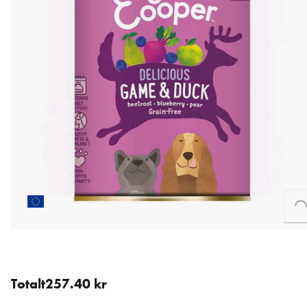
Loading...
6 st för 257.40 kr (42.90 kr / st).
Totalt
257.40 kr