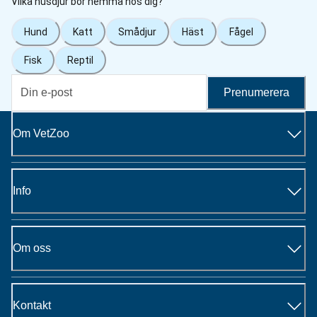
Vilka husdjur bor hemma hos dig?
Hund
Katt
Smådjur
Häst
Fågel
Fisk
Reptil
Prenumerera
Om VetZoo
Info
Om oss
Kontakt