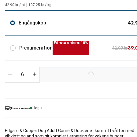
42.90 kr / st
|
107.25 kr / kg
42.
Engångsköp
Första ordern: 10%
39.
Prenumeration
42.90 kr
Loading...
Hemleverans
I lager
Edgard & Cooper Dog Adult Game & Duck er et kornfritt våtfôr med
viltkjøtt og and som gir komplett ernæring for voksne hunder.