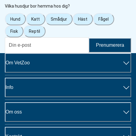
Vilka husdjur bor hemma hos dig?
Hund
Katt
Smådjur
Häst
Fågel
Fisk
Reptil
Prenumerera
Om VetZoo
Info
Om oss