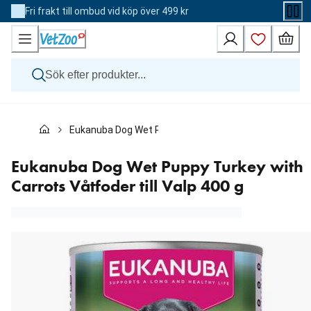
Skip
Fri frakt till ombud vid köp över 499 kr
to
Content
Hund
Eukanuba Dog Wet Puppy Turkey with Carrots Våtfoder 
Katt
Övriga djur
Veterinärfoder
Eukanuba Dog Wet Puppy Turkey with
Varumärken
Carrots Våtfoder till Valp 400 g
Nyheter
Kampanj