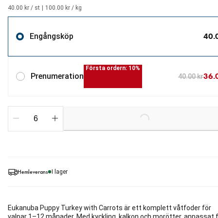
40.00 kr / st
|
100.00 kr / kg
40.
Engångsköp
Första ordern: 10%
36.
Prenumeration
40.00 kr
Loading...
Hemleverans
I lager
Eukanuba Puppy Turkey with Carrots är ett komplett våtfoder för
valpar 1–12 månader. Med kyckling, kalkon och morötter, anpassat 