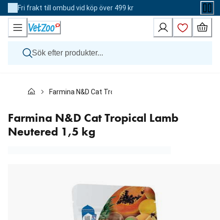
Skip
Fri frakt till ombud vid köp över 499 kr
to
Content
Hund
Farmina N&D Cat Tropical Lamb Neutered 1,5 kg
Katt
Övriga djur
Veterinärfoder
Farmina N&D Cat Tropical Lamb
Varumärken
Neutered 1,5 kg
Nyheter
Kampanj