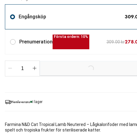
309.
Engångsköp
Första ordern: 10%
278.
Prenumeration
309.00 kr
Loading...
Hemleverans
I lager
Farmina N&D Cat Tropical Lamb Neutered – Lågkalorifoder med la
spelt och tropiska frukter för steriliserade katter.