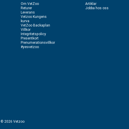
Om VetZoo
Artiklar
Returer
Jobba hos oss
Leverans
Vetzoo Kungens
kurva
VetZoo Backaplan
Villkor
Integritetspolicy
Presentkort
Prenumerationsvillkor
#yesvetzoo
ht © 2026 Vetzoo