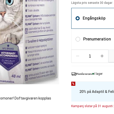
Lägsta pris senaste 30 dagar: 
Engångsköp
Prenumeration
Hemleverans
I lager
%
20% på Adaptil & Fel
eromoner! Doftavgivaren kopplas
Kampanj
slutar på
31 augusti