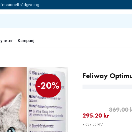
fessionell rådgivning
yheter
Kampanj
Feliway Optim
-20%
aktuellt pris 295.20 kr
ursprungligt pris 369.00
369.00 
295.20 kr
7 687.50 kr / l