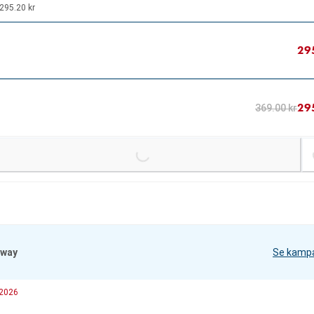
295.20 kr
29
29
369.00 kr
Loading...
Loading.
iway
Se kamp
 2026