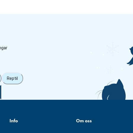
ngar
Reptil
Info
Om oss