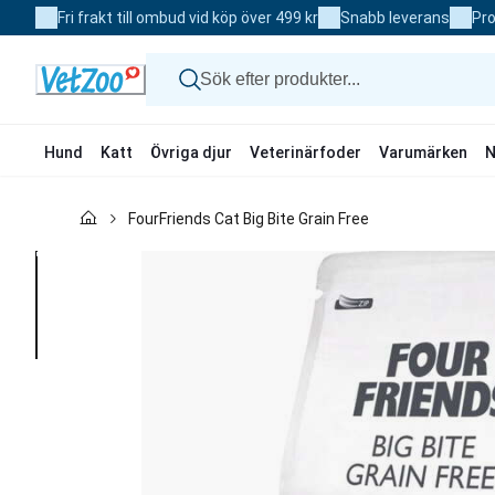
Skip
Fri frakt till ombud vid köp över 499 kr
Snabb leverans
Pro
to
Content
Hund
Katt
Övriga djur
Veterinärfoder
Varumärken
N
Hund
FourFriends Cat Big Bite Grain Free
Katt
Övriga djur
Veterinärfoder
Varumärken
Nyheter
Kampanj