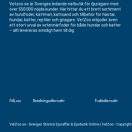
Vetzoo.se är Sveriges ledande nätbutik för djurägare med
över 550 000 nöjda kunder. Här hittar du ett brett sortiment
av hundfoder, kattmat, kattsand och tillbehör för hästar,
hundar, katter, reptiler och gnagare. VetZoo erbjuder även
ett stort urval av veterinärfoder för både hundar och katter
– allt levereras smidigt hem till dig.
Följ oss
Betalningsalternativ
Fraktalternativ
VetZoo.se - Sveriges Största Djuraffär & Djurbutik Online | VetZoo - Copyrig