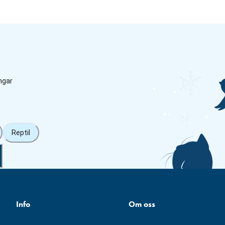
ngar
Reptil
Info
Om oss