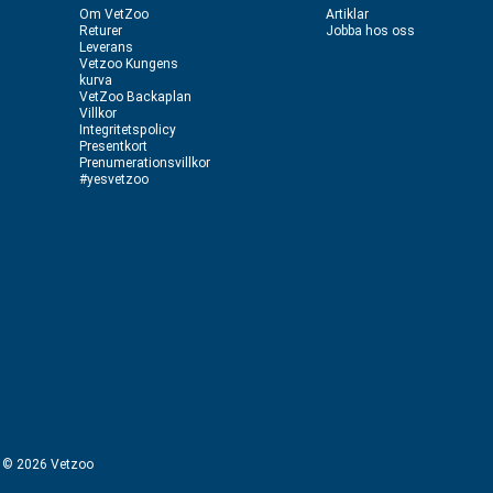
Om VetZoo
Artiklar
Returer
Jobba hos oss
Leverans
Vetzoo Kungens
kurva
VetZoo Backaplan
Villkor
Integritetspolicy
Presentkort
Prenumerationsvillkor
#yesvetzoo
ht © 2026 Vetzoo