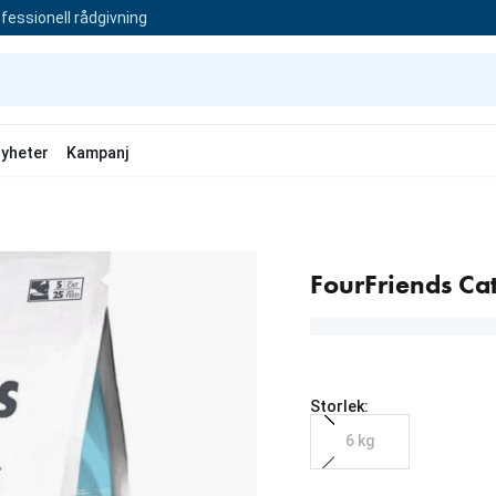
fessionell rådgivning
yheter
Kampanj
FourFriends Cat
Storlek:
6 kg
aktuellt pris 499.00 kr