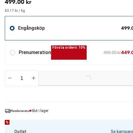
499.00 kr
83.17 kr / kg
499.
Engångsköp
Första ordern: 10%
449.
Prenumeration
499.00 kr
Loading...
Hemleverans
Slut i lager
%
Outlet
Se kampanj