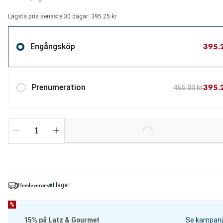
Lägsta pris senaste 30 dagar: 395.25 kr
395.
Engångsköp
395.
Prenumeration
465.00 kr
Loading...
Hemleverans
I lager
%
15% på Latz & Gourmet
Se kampanj