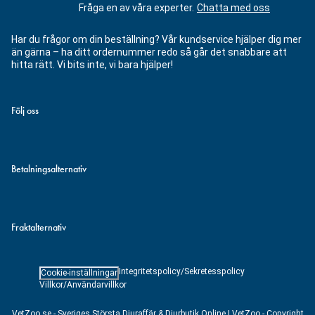
Fråga en av våra experter.
Chatta med oss
Har du frågor om din beställning? Vår kundservice hjälper dig mer
än gärna – ha ditt ordernummer redo så går det snabbare att
hitta rätt. Vi bits inte, vi bara hjälper!
Följ oss
Betalningsalternativ
Fraktalternativ
Integritetspolicy/Sekretesspolicy
Cookie-inställningar
Villkor/Användarvillkor
VetZoo.se - Sveriges Största Djuraffär & Djurbutik Online | VetZoo - Copyright