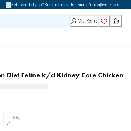
Behöver du hjälp? Kontakta kundservice på info@vetzoo.se
Mitt Konto
tion Diet Feline k/d Kidney Care Chicken
8 kg