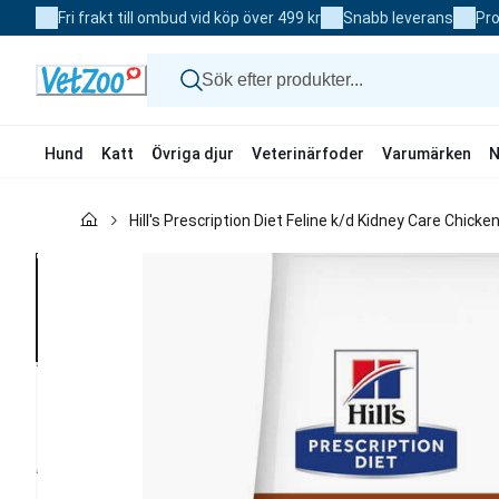
Skip
Fri frakt till ombud vid köp över 499 kr
Snabb leverans
Pro
to
Content
Hund
Katt
Övriga djur
Veterinärfoder
Varumärken
N
Hund
Hill's Prescription Diet Feline k/d Kidney Care Chicke
Katt
Övriga djur
Veterinärfoder
Varumärken
Nyheter
Kampanj