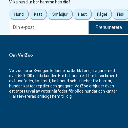
Vilka husdjur bor hemma hos dig?
Hund
Katt
Smådjur
Häst
Fågel
Fisk
Prenumerera
Om VetZoo
Vetzoo.se är Sveriges ledande nätbutik för djurägare med
över 550 000 nöjda kunder. Här hittar du ett brett sortiment
av hundfoder, kattmat, kattsand och tillbehör för hästar,
hundar, katter, reptiler och gnagare. VetZoo erbjuder även
ett stort urval av veterinärfoder för både hundar och katter
– allt levereras smidigt hem till dig.