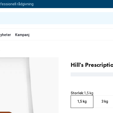
fessionell rådgivning
yheter
Kampanj
n
Hill's Prescrip
Storlek:
1,5 kg
1,5 kg
3 kg
aktuellt pris 339.00 kr