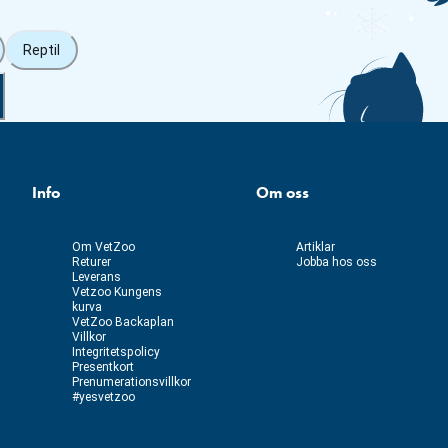
Reptil
Info
Om oss
Om VetZoo
Artiklar
Returer
Jobba hos oss
Leverans
Vetzoo Kungens
kurva
VetZoo Backaplan
Villkor
Integritetspolicy
Presentkort
Prenumerationsvillkor
#yesvetzoo