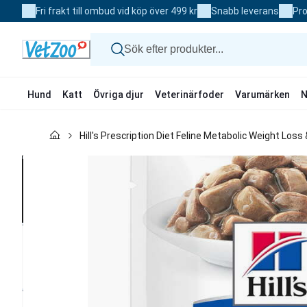
Skip
Fri frakt till ombud vid köp över 499 kr
Snabb leverans
Pro
to
Content
Hund
Katt
Övriga djur
Veterinärfoder
Varumärken
N
Hund
Hill's Prescription Diet Feline Metabolic Weight Los
Katt
Övriga djur
Veterinärfoder
Varumärken
Nyheter
Kampanj