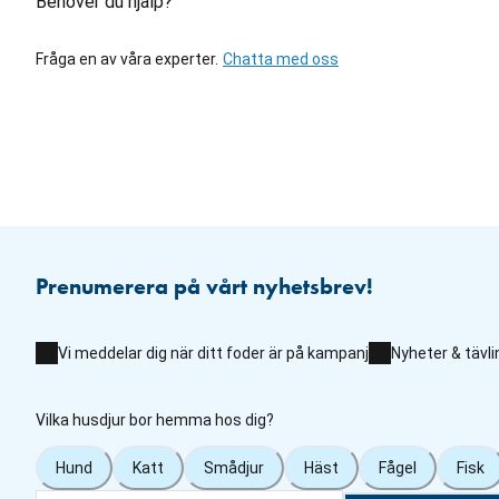
Behöver du hjälp?
Fråga en av våra experter.
Chatta med oss
Prenumerera på vårt nyhetsbrev!
Vi meddelar dig när ditt foder är på kampanj
Nyheter & tävli
Vilka husdjur bor hemma hos dig?
Hund
Katt
Smådjur
Häst
Fågel
Fisk