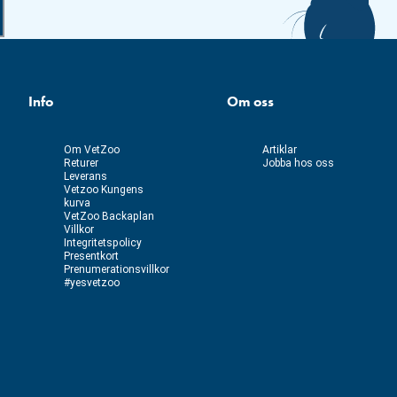
Info
Om oss
Om VetZoo
Artiklar
Returer
Jobba hos oss
Leverans
Vetzoo Kungens
kurva
VetZoo Backaplan
Villkor
Integritetspolicy
Presentkort
Prenumerationsvillkor
#yesvetzoo