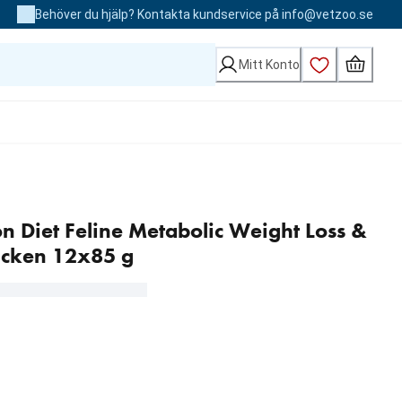
Behöver du hjälp? Kontakta kundservice på info@vetzoo.se
Mitt Konto
ion Diet Feline Metabolic Weight Loss &
icken 12x85 g