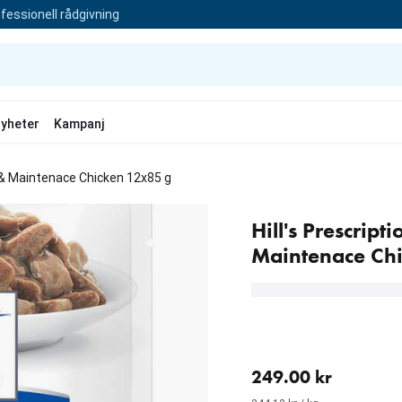
fessionell rådgivning
yheter
Kampanj
s & Maintenace Chicken 12x85 g
Hill's Prescript
Maintenace Ch
aktuellt pris 249.00 kr
249.00 kr