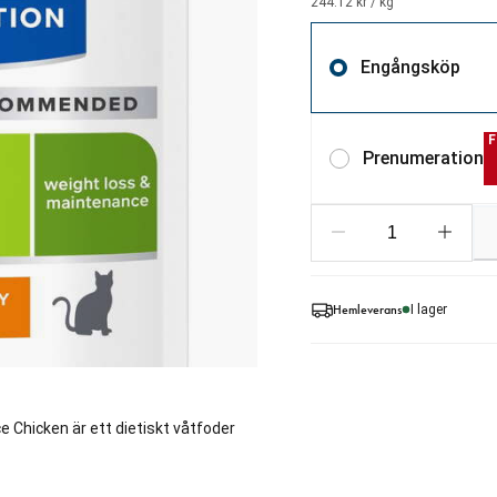
244.12 kr / kg
Engångsköp
F
Prenumeration
Hemleverans
I lager
e Chicken är ett dietiskt våtfoder