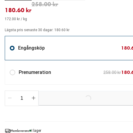
aktuellt pris 180.60 kr
ursprungligt pris 258.00 kr
258.00 kr
180.60 kr
172.00 kr / kg
Lägsta pris senaste 30 dagar: 180.60 kr
180.
Engångsköp
180.
Prenumeration
258.00 kr
Loading...
Hemleverans
I lager