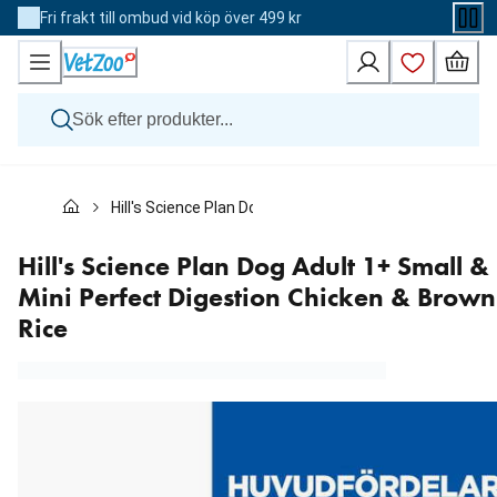
Skip
Fri frakt till ombud vid köp över 499 kr
to
Content
Hund
Hill's Science Plan Dog Adult 1+ Small & Mini Perfect D
Katt
Övriga djur
Veterinärfoder
Hill's Science Plan Dog Adult 1+ Small &
Varumärken
Mini Perfect Digestion Chicken & Brown
Nyheter
Rice
Kampanj