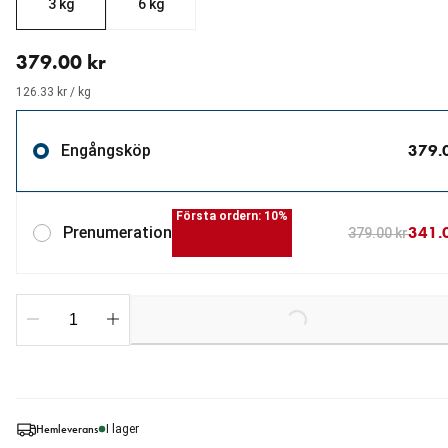
3 kg
6 kg
aktuellt pris 379.00 kr
379.00 kr
126.33 kr / kg
379.
Engångsköp
Första ordern: 10%
341.
Prenumeration
379.00 kr
Loading...
Hemleverans
I lager