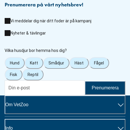
Prenumerera på vårt nyhetsbrev!
Vi meddelar dig när ditt foder är på kampanj
Nyheter & tävlingar
Vilka husdjur bor hemma hos dig?
Hund
Katt
Smådjur
Häst
Fågel
Fisk
Reptil
Prenumerera
Om VetZoo
Info