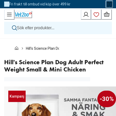
Skip
Fri frakt till ombud vid köp över 499 kr
to
Content
Hund
Hill's Science Plan Dog Adult Perfect Weight Small & Mi
Katt
Övriga djur
Veterinärfoder
Hill's Science Plan Dog Adult Perfect
Varumärken
Weight Small & Mini Chicken
Nyheter
Kampanj
Kampanj
-30%