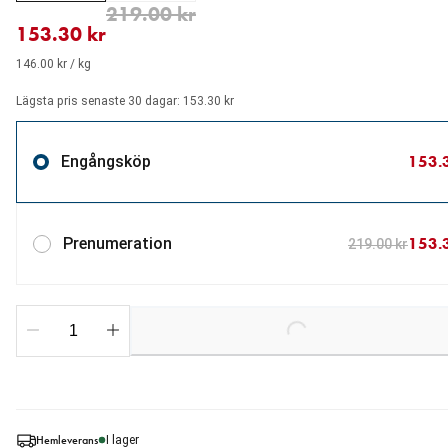
aktuellt pris 153.30 kr
ursprungligt pris 219.00 kr
219.00 kr
153.30 kr
146.00 kr / kg
Lägsta pris senaste 30 dagar: 153.30 kr
153.
Engångsköp
153.
Prenumeration
219.00 kr
Loading...
Hemleverans
I lager