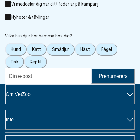
Vi meddelar dig när ditt foder är på kampanj
Nyheter & tävlingar
Vilka husdjur bor hemma hos dig?
Hund
Katt
Smådjur
Häst
Fågel
Fisk
Reptil
Prenumerera
Om VetZoo
Info