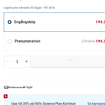
Lägsta pris senaste 30 dagar: 195.30 kr
195.
Engångsköp
195.
Prenumeration
279.00 kr
Loading...
Hemleverans
I lager
%
Upp till 30% på Hill's Science Plan Kattmat
Se kampanj