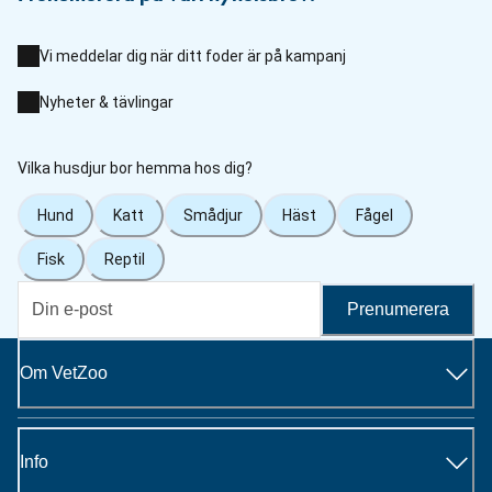
Vi meddelar dig när ditt foder är på kampanj
Nyheter & tävlingar
Vilka husdjur bor hemma hos dig?
Hund
Katt
Smådjur
Häst
Fågel
Fisk
Reptil
Prenumerera
Om VetZoo
Info