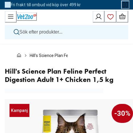
Skip
Fri frakt till ombud vid köp över 499 kr
to
Content
Hund
Hill's Science Plan Feline Perfect Digestion Adult 1+ Ch
Katt
Övriga djur
Veterinärfoder
Hill's Science Plan Feline Perfect
Varumärken
Digestion Adult 1+ Chicken 1,5 kg
Nyheter
Kampanj
Kampanj
-30%