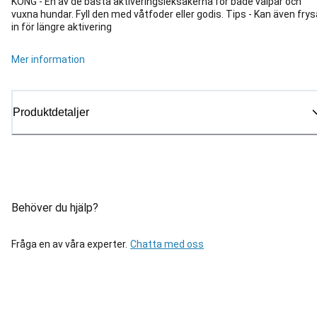
KONG - En av de bästa aktiveringsleksakerna för både valpar och
vuxna hundar. Fyll den med våtfoder eller godis. Tips - Kan även fry
in för längre aktivering
Mer information
Produktdetaljer
Behöver du hjälp?
Fråga en av våra experter.
Chatta med oss