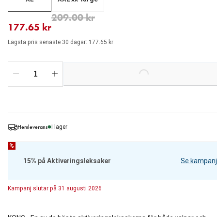
aktuellt pris 177.65 kr
ursprungligt pris 209.00 kr
209.00 kr
177.65 kr
Lägsta pris senaste 30 dagar: 177.65 kr
Loading...
Hemleverans
I lager
%
15% på Aktiveringsleksaker
Se kampanj
Kampanj
slutar på
31 augusti 2026