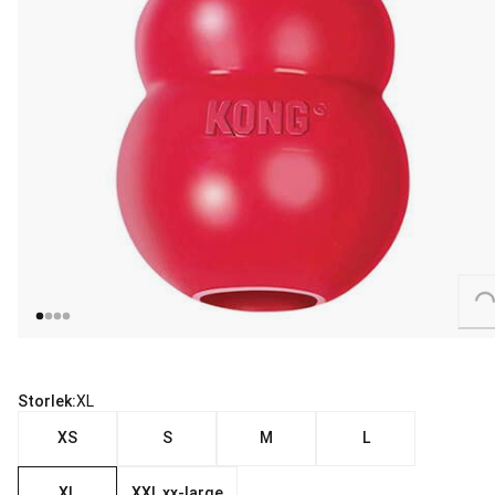
Loading...
Storlek:
XL
XS
S
M
L
XL
XXL xx-large