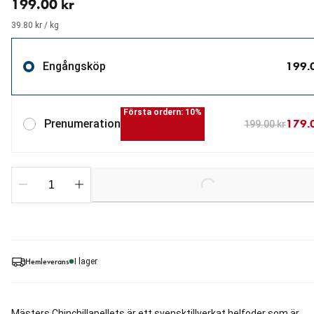
199.00 kr
39.80 kr / kg
199.
Engångsköp
Första ordern: 10%
179.
Prenumeration
199.00 kr
Loading...
Hemleverans
I lager
Mästers Chinchillapellets är ett svensktillverkat helfoder som är