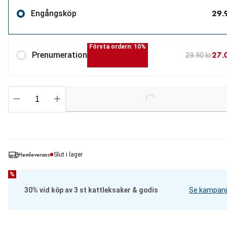
29.
Engångsköp
Första ordern: 10%
27.
Prenumeration
29.90 kr
Loading...
Hemleverans
Slut i lager
%
30% vid köp av 3 st kattleksaker & godis
Se kampanj