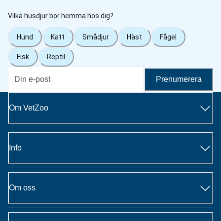
Vilka husdjur bor hemma hos dig?
Hund
Katt
Smådjur
Häst
Fågel
Fisk
Reptil
Prenumerera
Om VetZoo
Info
Om oss