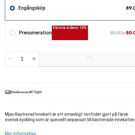
89.
Engångsköp
Första ordern: 10%
80.
Prenumeration
89.00 kr
Loading...
Hemleverans
I lager
Mjau Kastrerad Innekatt är ett smaskigt torrfoder gjort på färsk
svensk kyckling som är speciellt anpassat till kastrerade innekatter
Mer information