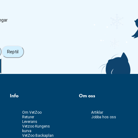
ngar
Reptil
Info
Om oss
Om VetZoo
Artiklar
Returer
Jobba hos oss
Leverans
Vetzoo Kungens
kurva
VetZoo Backaplan