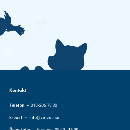
Kontakt
Telefon
--
010-206 78 80
E-post
--
info@vetzoo.se
Öppettider
--
Vardagar 09.00 - 16.00