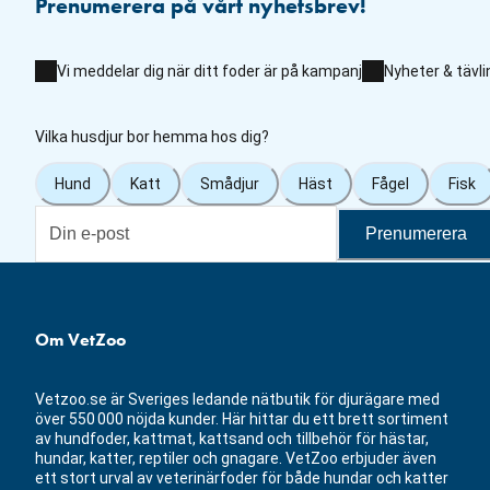
Prenumerera på vårt nyhetsbrev!
Vi meddelar dig när ditt foder är på kampanj
Nyheter & tävli
Vilka husdjur bor hemma hos dig?
Hund
Katt
Smådjur
Häst
Fågel
Fisk
Prenumerera
Om VetZoo
Vetzoo.se är Sveriges ledande nätbutik för djurägare med
över 550 000 nöjda kunder. Här hittar du ett brett sortiment
av hundfoder, kattmat, kattsand och tillbehör för hästar,
hundar, katter, reptiler och gnagare. VetZoo erbjuder även
ett stort urval av veterinärfoder för både hundar och katter