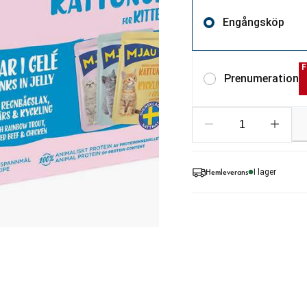
Engångsköp
F
Prenumeration
Hemleverans
I lager