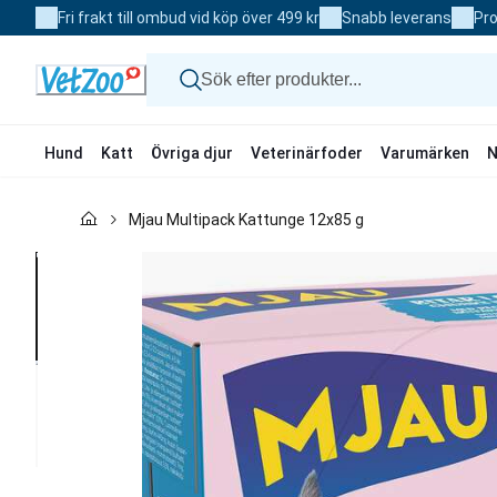
Skip
Fri frakt till ombud vid köp över 499 kr
Snabb leverans
Pro
to
Content
Hund
Katt
Övriga djur
Veterinärfoder
Varumärken
N
Hund
Mjau Multipack Kattunge 12x85 g
Katt
Övriga djur
Veterinärfoder
Varumärken
Nyheter
Kampanj