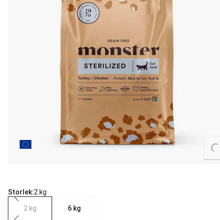
Load
Storlek:
2 kg
2 kg
6 kg