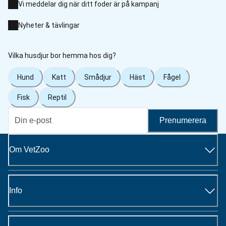
Vi meddelar dig när ditt foder är på kampanj
Nyheter & tävlingar
Vilka husdjur bor hemma hos dig?
Hund
Katt
Smådjur
Häst
Fågel
Fisk
Reptil
Prenumerera
Om VetZoo
Info