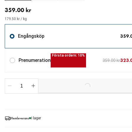
aktuellt pris 359.00 kr
359.00 kr
179.50 kr / kg
359.
Engångsköp
Första ordern: 10%
323.
Prenumeration
359.00 kr
Loading...
Hemleverans
I lager