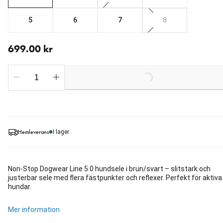
5
6
7
8
aktuellt pris 699.00 kr
699.00 kr
Loading...
Hemleverans
I lager
Non-Stop Dogwear Line 5.0 hundsele i brun/svart – slitstark och
justerbar sele med flera fästpunkter och reflexer. Perfekt för aktiva
hundar.
Mer information