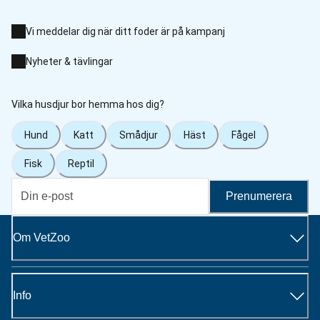
Vi meddelar dig när ditt foder är på kampanj
Nyheter & tävlingar
Vilka husdjur bor hemma hos dig?
Hund
Katt
Smådjur
Häst
Fågel
Fisk
Reptil
Prenumerera
Om VetZoo
Info