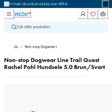
Skip
Fri frakt till ombud vid köp över 499 kr
to
Content
Hund
Non-stop Dogwear Line Trail Quest Rachel Pohl Hundse
Katt
Övriga djur
Veterinärfoder
Non-stop Dogwear Line Trail Quest
Varumärken
Rachel Pohl Hundsele 5.0 Brun/Svart
Nyheter
Kampanj