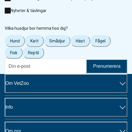
Nyheter & tävlingar
Vilka husdjur bor hemma hos dig?
Hund
Katt
Smådjur
Häst
Fågel
Fisk
Reptil
Prenumerera
Om VetZoo
Info
Om oss