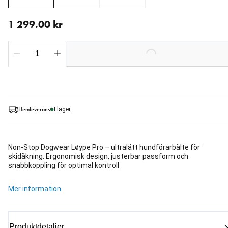
aktuellt pris 1 299.00 kr
1 299.00 kr
Loading...
Hemleverans
I lager
Non-Stop Dogwear Løype Pro – ultralätt hundförarbälte för
skidåkning. Ergonomisk design, justerbar passform och
snabbkoppling för optimal kontroll
Mer information
Produktdetaljer