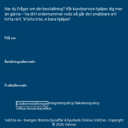
Har du frågor om din beställning? Vår kundservice hjälper dig mer
än gärna – ha ditt ordernummer redo så går det snabbare att
hitta rätt. Vi bits inte, vi bara hjälper!
Följ oss
Betalningsalternativ
Fraktalternativ
Integritetspolicy/Sekretesspolicy
Cookie-inställningar
Villkor/Användarvillkor
VetZoo.se - Sveriges Största Djuraffär & Djurbutik Online | VetZoo - Copyright
© 2026 Vetzoo