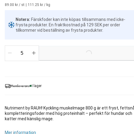
89.00 kr / st
|
111.25 kr / kg
Notera
:
Färskfoder kan inte köpas tillsammans med icke-
frysta produkter.
En fraktkostnad på 129 SEK per order
tillkommer vid beställning av frysta produkter.
Loading...
Hemleverans
I lager
Nutriment by RAUH! Kyckling muskelmage 800 g är ett fryst, fettsnå
kompletteringsfoder med hög proteinhalt – perfekt för hundar och
katter med känslig mage.
Mer information