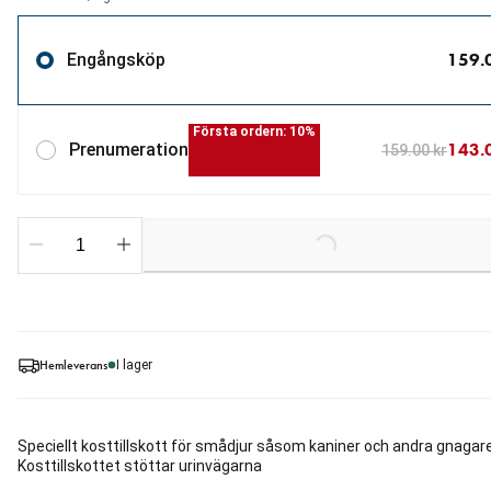
159.
Engångsköp
Första ordern: 10%
143.
Prenumeration
159.00 kr
Loading...
Hemleverans
I lager
Speciellt kosttillskott för smådjur såsom kaniner och andra gnagare
Kosttillskottet stöttar urinvägarna