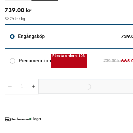
aktuellt pris 739.00 kr
739.00 kr
52.79 kr / kg
739.
Engångsköp
Första ordern: 10%
665.
Prenumeration
739.00 kr
Loading...
Hemleverans
I lager