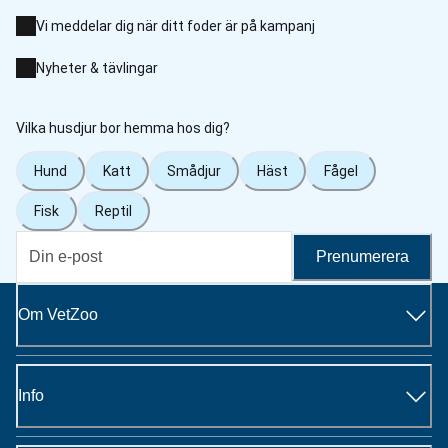
Vi meddelar dig när ditt foder är på kampanj
Nyheter & tävlingar
Vilka husdjur bor hemma hos dig?
Hund
Katt
Smådjur
Häst
Fågel
Fisk
Reptil
Prenumerera
Om VetZoo
Info