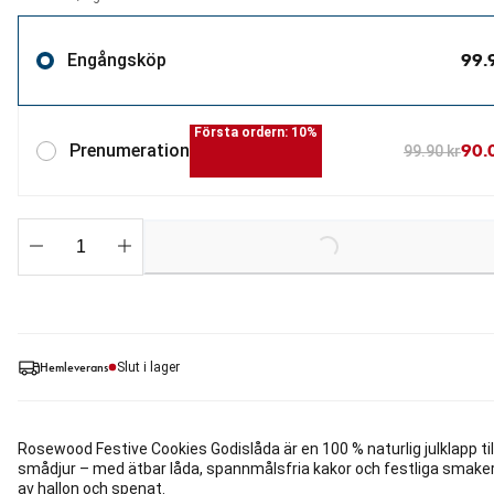
99.
Engångsköp
Första ordern: 10%
90.
Prenumeration
99.90 kr
Loading...
Hemleverans
Slut i lager
Rosewood Festive Cookies Godislåda är en 100 % naturlig julklapp til
smådjur – med ätbar låda, spannmålsfria kakor och festliga smake
av hallon och spenat.