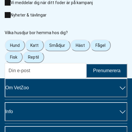
Vi meddelar dig när ditt foder är på kampanj
Nyheter & tävlingar
Vilka husdjur bor hemma hos dig?
Hund
Katt
Smådjur
Häst
Fågel
Fisk
Reptil
Prenumerera
Om VetZoo
Info