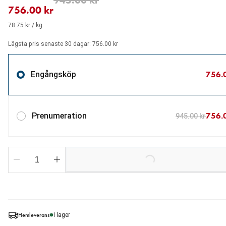
945.00 kr
756.00 kr
78.75 kr / kg
Lägsta pris senaste 30 dagar: 756.00 kr
756.
Engångsköp
756.
Prenumeration
945.00 kr
Loading...
Hemleverans
I lager