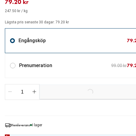
79.20 kr
247.50 kr / kg
Lägsta pris senaste 30 dagar: 79.20 kr
79.
Engångsköp
79.
Prenumeration
99.00 kr
Loading...
Hemleverans
I lager