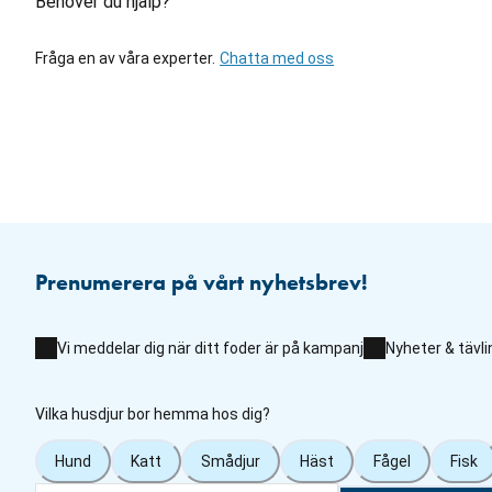
Behöver du hjälp?
Fråga en av våra experter.
Chatta med oss
Prenumerera på vårt nyhetsbrev!
Vi meddelar dig när ditt foder är på kampanj
Nyheter & tävli
Vilka husdjur bor hemma hos dig?
Hund
Katt
Smådjur
Häst
Fågel
Fisk