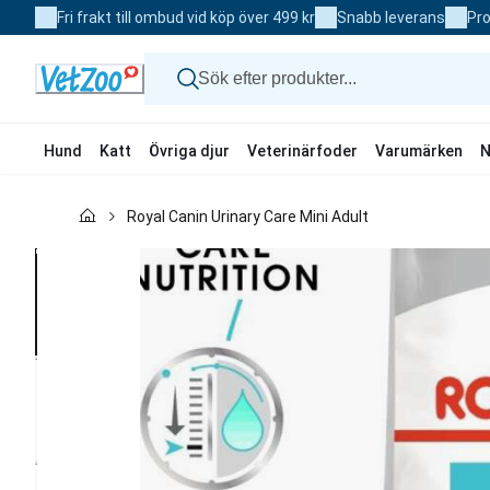
Skip
Fri frakt till ombud vid köp över 499 kr
Snabb leverans
Pro
to
Content
Hund
Katt
Övriga djur
Veterinärfoder
Varumärken
N
Hund
Royal Canin Urinary Care Mini Adult
Katt
Övriga djur
Veterinärfoder
Varumärken
Nyheter
Kampanj