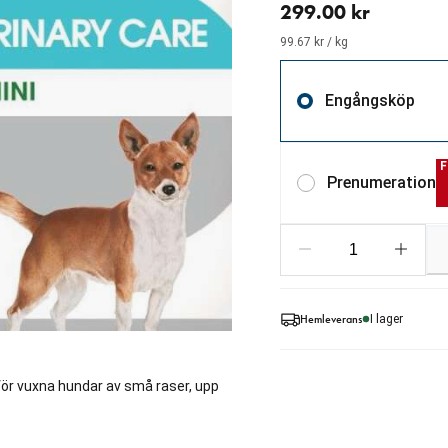
299.00 kr
99.67 kr / kg
Engångsköp
F
Prenumeration
Hemleverans
I lager
 för vuxna hundar av små raser, upp