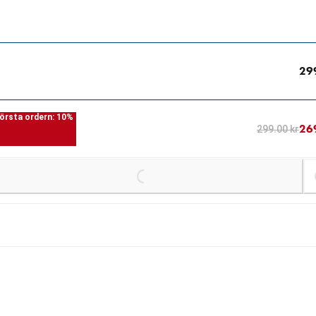
29
örsta ordern: 10%
26
299.00 kr
Loading...