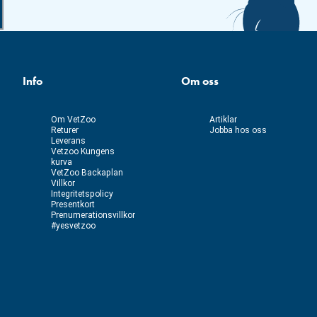
Info
Om oss
Om VetZoo
Artiklar
Returer
Jobba hos oss
Leverans
Vetzoo Kungens
kurva
VetZoo Backaplan
Villkor
Integritetspolicy
Presentkort
Prenumerationsvillkor
#yesvetzoo