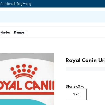
fessionell rådgivning
yheter
Kampanj
Royal Canin Ur
Storlek:
3 kg
3 kg
aktuellt pris 299.00 kr