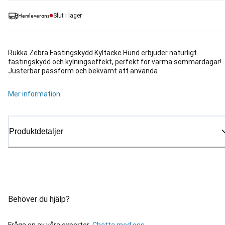
Hemleverans
Slut i lager
Rukka Zebra Fästingskydd Kyltäcke Hund erbjuder naturligt
fästingskydd och kylningseffekt, perfekt för varma sommardagar!
Justerbar passform och bekvämt att använda
Mer information
Produktdetaljer
Behöver du hjälp?
Fråga en av våra experter.
Chatta med oss