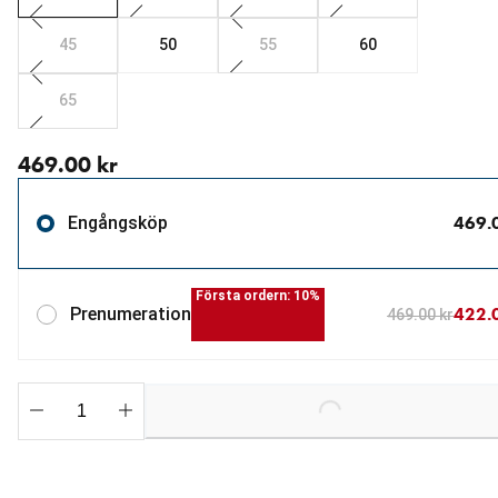
45
50
55
60
65
aktuellt pris 469.00 kr
469.00 kr
469.
Engångsköp
Första ordern: 10%
422.
Prenumeration
469.00 kr
Loading...