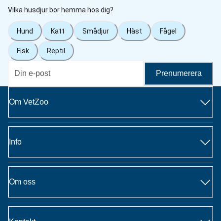
Vilka husdjur bor hemma hos dig?
Hund
Katt
Smådjur
Häst
Fågel
Fisk
Reptil
Prenumerera
Om VetZoo
Info
Om oss