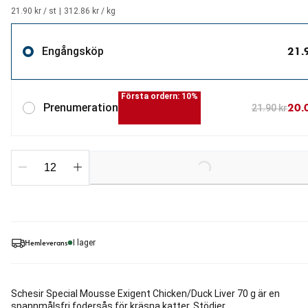
21.90 kr / st
|
312.86 kr / kg
21.
Engångsköp
Första ordern: 10%
20.
Prenumeration
21.90 kr
Loading...
Hemleverans
I lager
Schesir Special Mousse Exigent Chicken/Duck Liver 70 g är en
spannmålsfri fodersås för kräsna katter. Stödjer