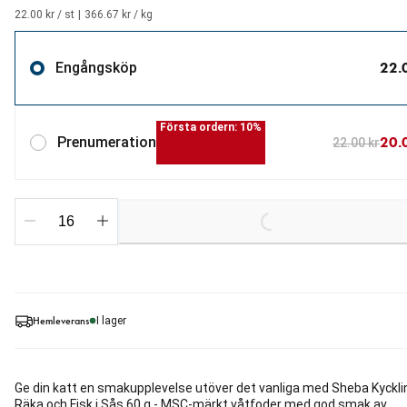
22.00 kr / st
|
366.67 kr / kg
22.
Engångsköp
Första ordern: 10%
20.
Prenumeration
22.00 kr
Loading...
Hemleverans
I lager
Ge din katt en smakupplevelse utöver det vanliga med Sheba Kyckli
Räka och Fisk i Sås 60 g - MSC-märkt våtfoder med god smak av