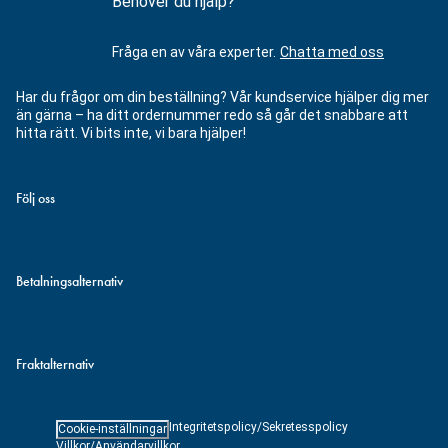
Behöver du hjälp?
Fråga en av våra experter.
Chatta med oss
Har du frågor om din beställning? Vår kundservice hjälper dig mer
än gärna – ha ditt ordernummer redo så går det snabbare att
hitta rätt. Vi bits inte, vi bara hjälper!
Följ oss
Betalningsalternativ
Fraktalternativ
Integritetspolicy/Sekretesspolicy
Cookie-inställningar
Villkor/Användarvillkor