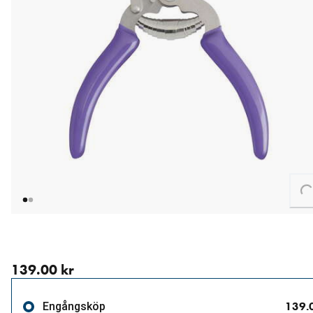
Loadin
aktuellt pris 139.00 kr
139.00 kr
139.
Engångsköp