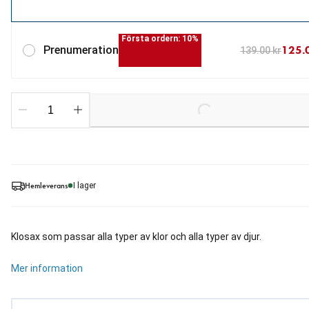
Första ordern: 10%
125.
Prenumeration
139.00 kr
Loading...
Hemleverans
I lager
Klosax som passar alla typer av klor och alla typer av djur.
Mer information