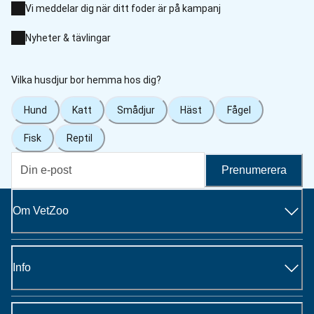
Vi meddelar dig när ditt foder är på kampanj
Nyheter & tävlingar
Vilka husdjur bor hemma hos dig?
Hund
Katt
Smådjur
Häst
Fågel
Fisk
Reptil
Prenumerera
Om VetZoo
Info