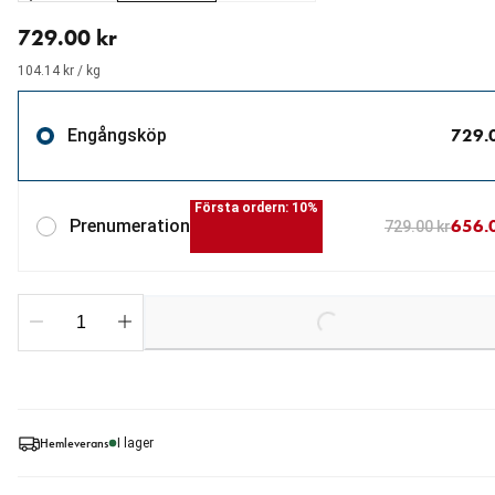
aktuellt pris 729.00 kr
729.00 kr
104.14 kr / kg
729.
Engångsköp
Första ordern: 10%
656.
Prenumeration
729.00 kr
Loading...
Hemleverans
I lager