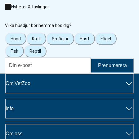
Nyheter & tävlingar
Vilka husdjur bor hemma hos dig?
Hund
Katt
Smådjur
Häst
Fågel
Fisk
Reptil
Prenumerera
Om VetZoo
Info
Om oss