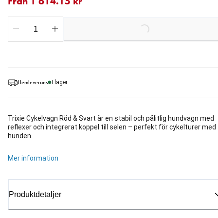
Från 1 614.15 kr
Loading...
Hemleverans
I lager
Trixie Cykelvagn Röd & Svart är en stabil och pålitlig hundvagn med
reflexer och integrerat koppel till selen – perfekt för cykelturer med
hunden.
Mer information
Produktdetaljer