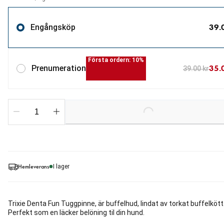
39.
Engångsköp
Första ordern: 10%
35.
Prenumeration
39.00 kr
Loading...
Hemleverans
I lager
Trixie Denta Fun Tuggpinne, är buffelhud, lindat av torkat buffelkött
Perfekt som en läcker belöning til din hund.