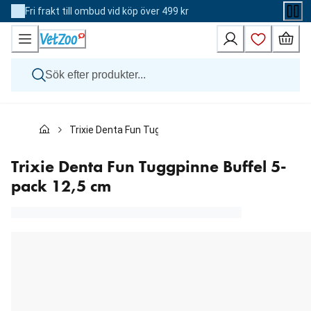
Skip
Fri frakt till ombud vid köp över 499 kr
to
Content
Hund
Trixie Denta Fun Tuggpinne Buffel 5-pack 12,5 cm
Katt
Övriga djur
Veterinärfoder
Trixie Denta Fun Tuggpinne Buffel 5-
Varumärken
pack 12,5 cm
Nyheter
Kampanj