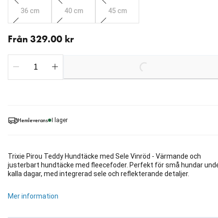
36 cm
40 cm
45 cm
Från aktuellt pris 329.00 kr
Från 329.00 kr
Loading...
Hemleverans
I lager
Trixie Pirou Teddy Hundtäcke med Sele Vinröd - Värmande och
justerbart hundtäcke med fleecefoder. Perfekt för små hundar und
kalla dagar, med integrerad sele och reflekterande detaljer.
Mer information