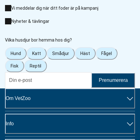
Vi meddelar dig när ditt foder är på kampanj
Nyheter & tävlingar
Vilka husdjur bor hemma hos dig?
Hund
Katt
Smådjur
Häst
Fågel
Fisk
Reptil
Prenumerera
Om VetZoo
Info