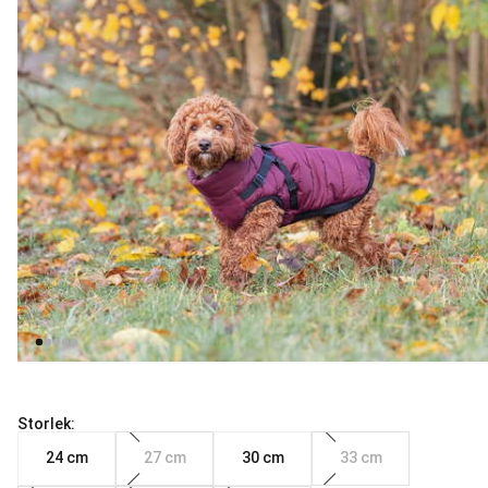
Storlek:
24 cm
27 cm
30 cm
33 cm