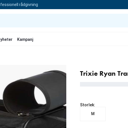
fessionell rådgivning
yheter
Kampanj
Trixie Ryan Tr
Storlek:
M
aktuellt pris 289.00 kr