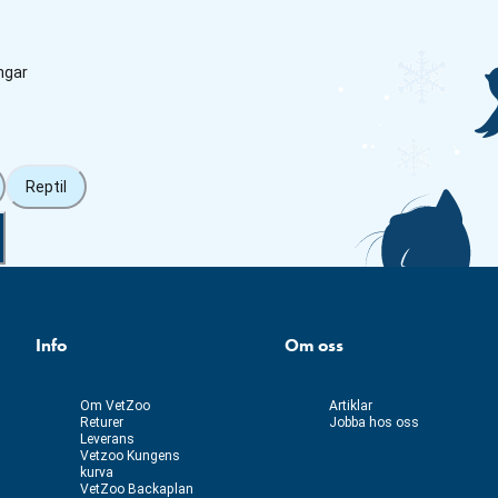
ngar
Reptil
Info
Om oss
Om VetZoo
Artiklar
Returer
Jobba hos oss
Leverans
Vetzoo Kungens
kurva
VetZoo Backaplan