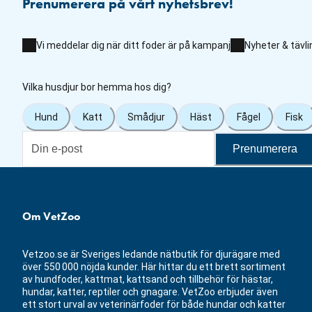
Prenumerera på vårt nyhetsbrev!
Vi meddelar dig när ditt foder är på kampanj
Nyheter & tävli
Vilka husdjur bor hemma hos dig?
Hund
Katt
Smådjur
Häst
Fågel
Fisk
Prenumerera
Om VetZoo
Vetzoo.se är Sveriges ledande nätbutik för djurägare med
över 550 000 nöjda kunder. Här hittar du ett brett sortiment
av hundfoder, kattmat, kattsand och tillbehör för hästar,
hundar, katter, reptiler och gnagare. VetZoo erbjuder även
ett stort urval av veterinärfoder för både hundar och katter