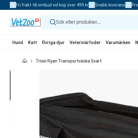
Skip
Fri frakt till ombud vid köp över 499 kr
Snabb leverans
Pro
to
Content
Hund
Katt
Övriga djur
Veterinärfoder
Varumärken
N
Hund
Trixie Ryan Transportväska Svart
Katt
Övriga djur
Veterinärfoder
Varumärken
Nyheter
Kampanj