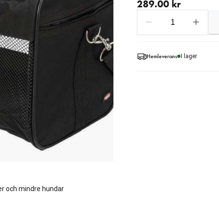
289.00 kr
Hemleverans
I lager
ter och mindre hundar