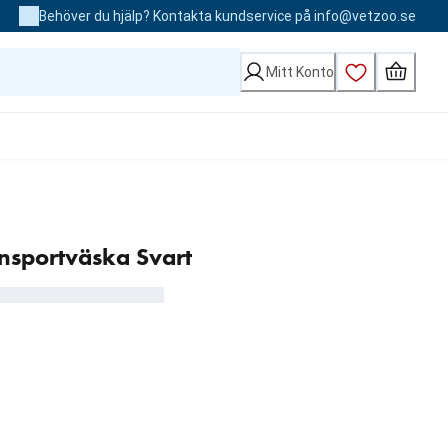
Behöver du hjälp? Kontakta kundservice på info@vetzoo.se
Mitt Konto
ansportväska Svart