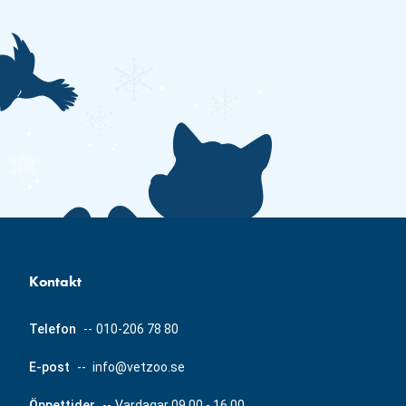
Kontakt
Telefon
--
010-206 78 80
E-post
--
info@vetzoo.se
Öppettider
--
Vardagar 09.00 - 16.00