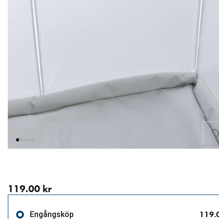
Loading...
aktuellt pris 119.00 kr
119.00 kr
119.
Engångsköp