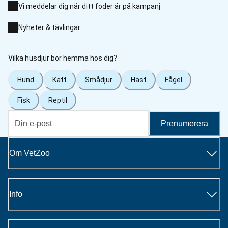
Vi meddelar dig när ditt foder är på kampanj
Nyheter & tävlingar
Vilka husdjur bor hemma hos dig?
Hund
Katt
Smådjur
Häst
Fågel
Fisk
Reptil
Prenumerera
Om VetZoo
Info