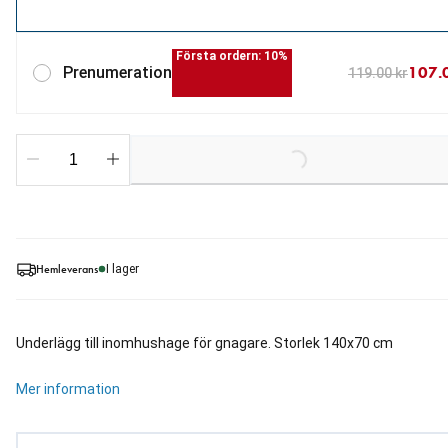
Första ordern: 10%
107.
Prenumeration
119.00 kr
Loading...
Hemleverans
I lager
Underlägg till inomhushage för gnagare. Storlek 140x70 cm
Mer information