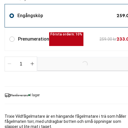
259.
Engångsköp
Första ordern: 10%
233.
Prenumeration
259.00 kr
Loading...
Hemleverans
I lager
Trixie Vildfågelmatare är en hängande fågelmatare i trä som håller
fågelmaten torr, med utdragbar botten och små öppningar som
släpper ut lite mat i taget.