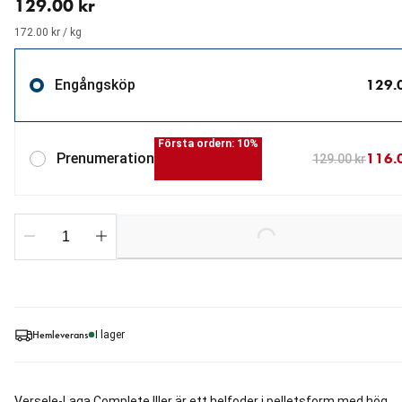
129.00 kr
172.00 kr / kg
129.
Engångsköp
Första ordern: 10%
116.
Prenumeration
129.00 kr
Loading...
Hemleverans
I lager
Versele-Laga Complete Iller är ett helfoder i pelletsform med hög