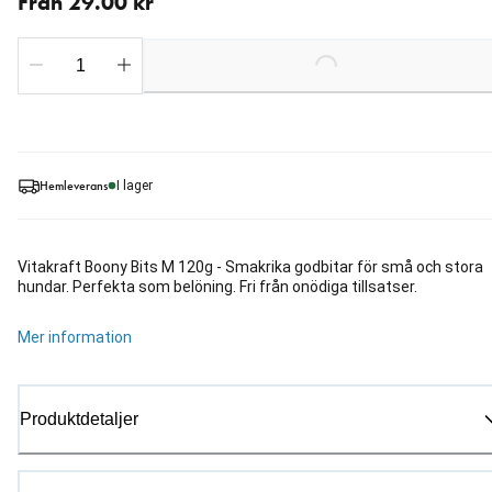
Från 29.00 kr
Loading...
Hemleverans
I lager
Vitakraft Boony Bits M 120g - Smakrika godbitar för små och stora
hundar. Perfekta som belöning. Fri från onödiga tillsatser.
Mer information
Produktdetaljer