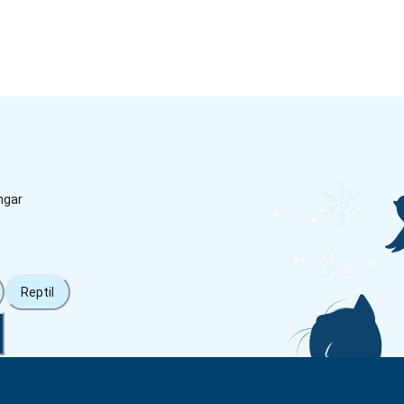
ngar
Reptil