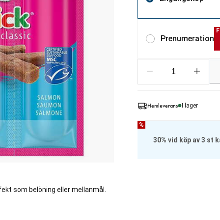
F
Prenumeration
Hemleverans
I lager
%
30% vid köp av 3 st 
fekt som belöning eller mellanmål.