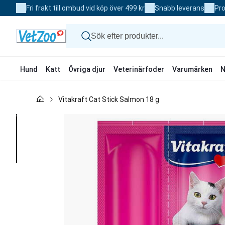
Skip
Fri frakt till ombud vid köp över 499 kr
Snabb leverans
Pro
to
Content
Hund
Katt
Övriga djur
Veterinärfoder
Varumärken
N
Hund
Vitakraft Cat Stick Salmon 18 g
Katt
Övriga djur
Veterinärfoder
Varumärken
Nyheter
Kampanj