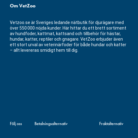
Om VetZoo
Vetzoo.se är Sveriges ledande nätbutik för djurägare med
över 550 000 nöjda kunder. Här hittar du ett brett sortiment
av hundfoder, kattmat, kattsand och tillbehör för hästar,
hundar, katter, reptiler och gnagare. VetZoo erbjuder även
ett stort urval av veterinärfoder för både hundar och katter
– allt levereras smidigt hem till dig.
Följ oss
Betalningsalternativ
Fraktalternativ