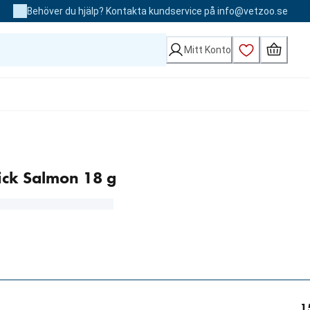
Behöver du hjälp? Kontakta kundservice på info@vetzoo.se
Mitt Konto
tick Salmon 18 g
1