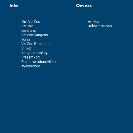
Info
Om oss
Om VetZoo
Artiklar
Returer
Jobba hos oss
Leverans
Vetzoo Kungens
kurva
VetZoo Backaplan
Villkor
Integritetspolicy
Presentkort
Prenumerationsvillkor
#yesvetzoo