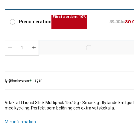
Första ordern: 10%
80.
Prenumeration
89.00 kr
Loading...
Hemleverans
I lager
Vitakraft Liquid Stick Multipack 15x15g - Smaskigt flytande kattgod
med kyckling. Perfekt som belöning och extra vätskekälla.
Mer information