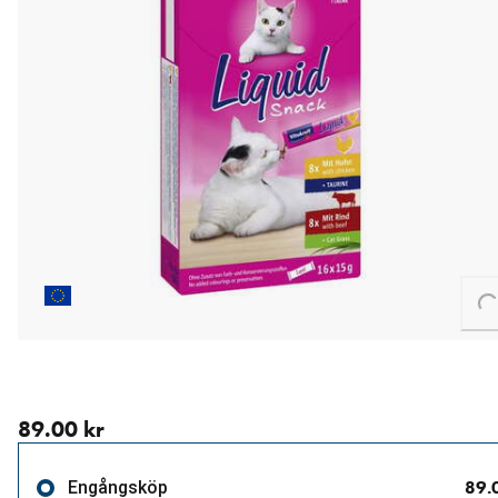
Loading...
aktuellt pris 89.00 kr
89.00 kr
89.
Engångsköp