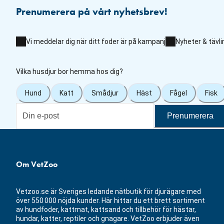
Prenumerera på vårt nyhetsbrev!
Vi meddelar dig när ditt foder är på kampanj
Nyheter & tävli
Vilka husdjur bor hemma hos dig?
Hund
Katt
Smådjur
Häst
Fågel
Fisk
Prenumerera
Om VetZoo
Vetzoo.se är Sveriges ledande nätbutik för djurägare med
över 550 000 nöjda kunder. Här hittar du ett brett sortiment
av hundfoder, kattmat, kattsand och tillbehör för hästar,
hundar, katter, reptiler och gnagare. VetZoo erbjuder även