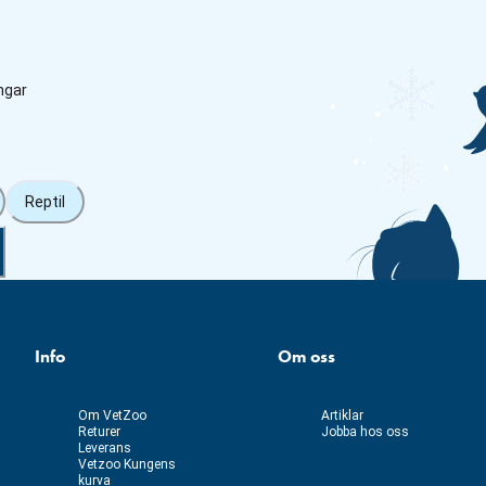
ngar
Reptil
Info
Om oss
Om VetZoo
Artiklar
Returer
Jobba hos oss
Leverans
Vetzoo Kungens
kurva