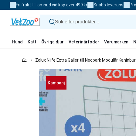
Skip
Fri frakt till ombud vid köp över 499 kr
Snabb leverans
Pro
to
Content
Hund
Katt
Övriga djur
Veterinärfoder
Varumärken
N
Hund
Zolux Nlife Extra Galler till Neopark Modulär Kaninbu
Katt
Övriga djur
Veterinärfoder
Varumärken
Kampanj
Nyheter
Kampanj