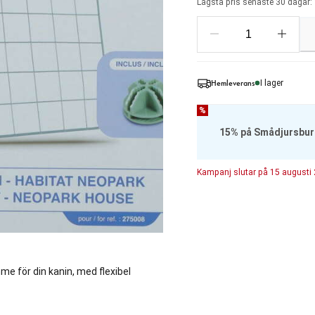
Lägsta pris senaste 30 dagar: 
Hemleverans
I lager
%
15% på Smådjursbur
Kampanj
slutar på
15 augusti
me för din kanin, med flexibel