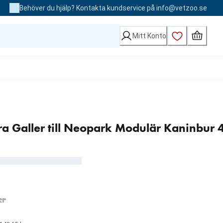
Behöver du hjälp? Kontakta kundservice på info@vetzoo.se
Mitt Konto
ra Galler till Neopark Modulär Kaninbur 
 kr
kr