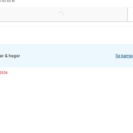
143.65 kr
Loading...
ar & hagar
Se kamp
 2026