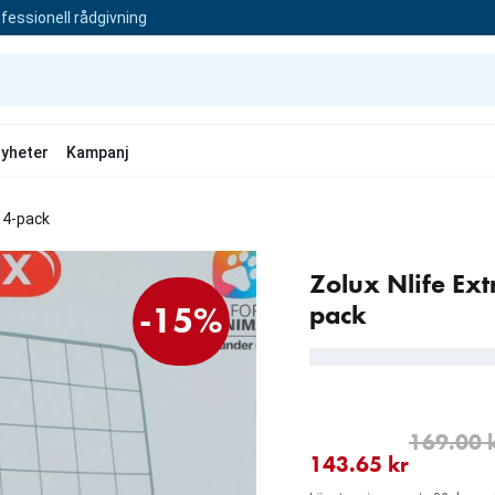
fessionell rådgivning
yheter
Kampanj
r 4-pack
Zolux Nlife Ext
pack
-15%
aktuellt pris 143.65 kr
ursprungligt pris 169.00
169.00 
143.65 kr