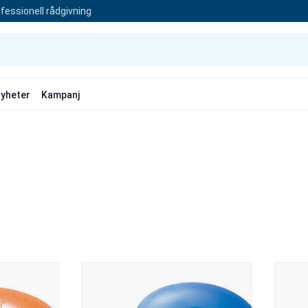
fessionell rådgivning
yheter
Kampanj