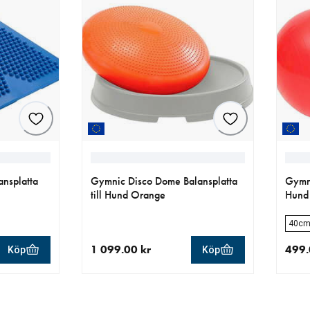
ansplatta
Gymnic Disco Dome Balansplatta
Gymni
till Hund Orange
Hund
40cm
1 099.00 kr
499.
Köp
Köp
r
aktuellt pris 1 099.00 kr
aktue