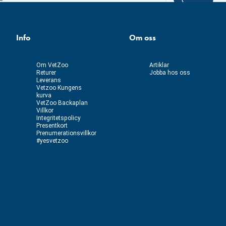
Info
Om oss
Om VetZoo
Artiklar
Returer
Jobba hos oss
Leverans
Vetzoo Kungens
kurva
VetZoo Backaplan
Villkor
Integritetspolicy
Presentkort
Prenumerationsvillkor
#yesvetzoo