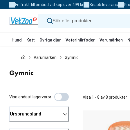
Skip
Fri frakt till ombud vid köp över 499 kr
Snabb leverans
Pro
to
Content
Hund
Katt
Övriga djur
Veterinärfoder
Varumärken
N
Hund
Varumärken
Gymnic
Katt
Övriga djur
Veterinärfoder
Gymnic
Varumärken
Nyheter
Kampanj
Visa endast lagervaror
Visa 1 - 8 av 8 produkter
Ursprungsland