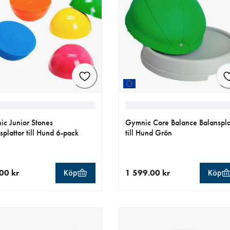
c Junior Stones
Gymnic Core Balance Balanspla
splattor till Hund 6-pack
till Hund Grön
00 kr
1 599.00 kr
Köp
Köp
llt pris 499.00 kr
aktuellt pris 1 599.00 kr