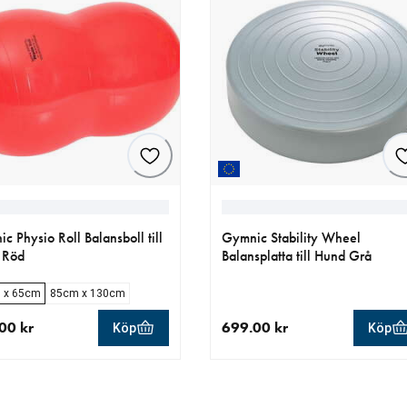
c Physio Roll Balansboll till
Gymnic Stability Wheel
 Röd
Balansplatta till Hund Grå
 x 65cm
85cm x 130cm
00 kr
699.00 kr
Köp
Köp
llt pris 499.00 kr
aktuellt pris 699.00 kr