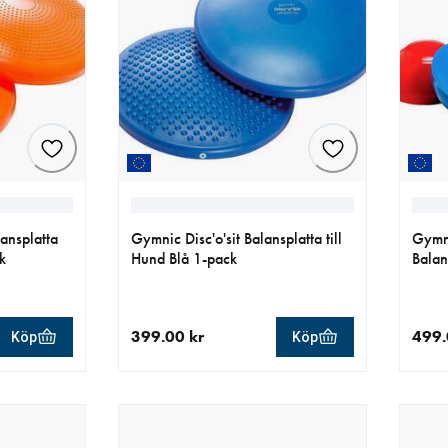
ansplatta
Gymnic Disc'o'sit Balansplatta till
Gymni
k
Hund Blå 1-pack
Balan
399.00 kr
499.
Köp
Köp
r
aktuellt pris 399.00 kr
aktue