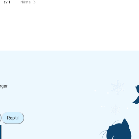
av 1
Nästa
ngar
Reptil