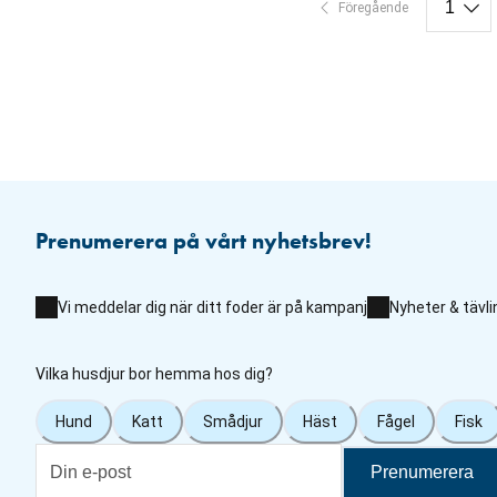
Föregående
Prenumerera på vårt nyhetsbrev!
Vi meddelar dig när ditt foder är på kampanj
Nyheter & tävli
Vilka husdjur bor hemma hos dig?
Hund
Katt
Smådjur
Häst
Fågel
Fisk
Prenumerera