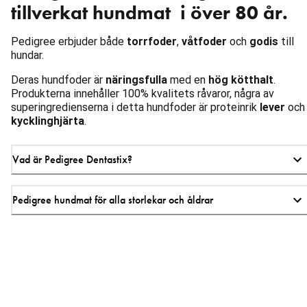
tillverkat hundmat i över 80 år.
Pedigree erbjuder både
torrfoder
,
våtfoder
och
godis
till
hundar.
Deras hundfoder är
näringsfulla
med en
hög kötthalt
.
Produkterna innehåller 100% kvalitets råvaror, några av
superingredienserna i detta hundfoder är proteinrik
lever
och
kycklinghjärta
.
Vad är Pedigree Dentastix?
Pedigree hundmat för alla storlekar och åldrar