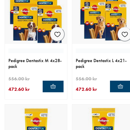
Pedigree Dentastix M 4x28-
Pedigree Dentastix L 4x21-
pack
pack
556.00 kr
556.00 kr
472.60 kr
472.60 kr
aktuellt pris 472.60 kr
ursprungligt pris 556.00 kr
aktuellt pris 472.60 kr
ursprungligt pris 556.00 kr