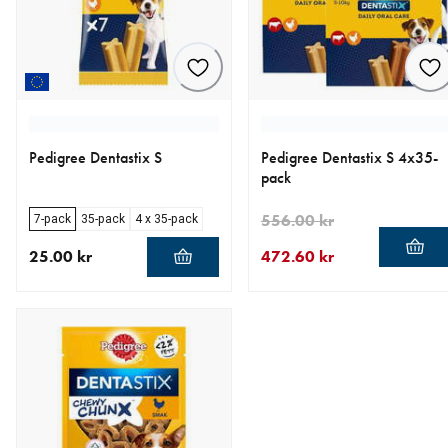
Pedigree Dentastix S
Pedigree Dentastix S 4x35-
pack
556.00 kr
7-pack
35-pack
4 x 35-pack
25.00 kr
472.60 kr
aktuellt pris 25.00 kr
aktuellt pris 472.60 kr
ursprungligt pris 556.00 kr