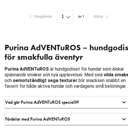
Föregående
av 1
Nästa
Purina AdVENTuROS – hundgodi
för smakfulla äventyr
Purina AdVENTuROS
är hundgodiset för hundar som älskar
spännande smaker och nya upplevelser. Med sina
vilda smak
och
oemotståndligt sega texturer
blir snacksen snabbt en
favorit för både aktiva hundar och vardagens små belöningar.
Vad gör Purina AdVENTuROS speciellt?
Fördelar med Purina AdVENTuROS