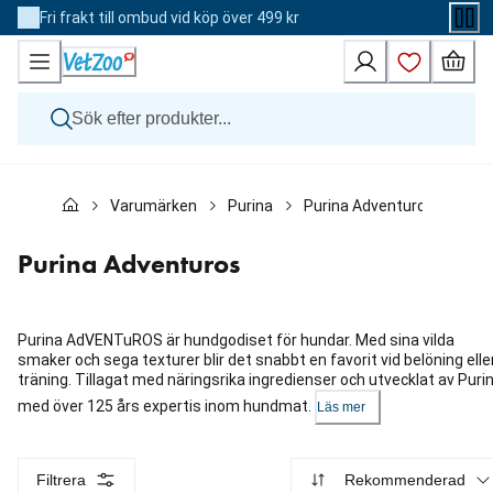
Skip
Fri frakt till ombud vid köp över 499 kr
to
Content
Hund
Varumärken
Purina
Purina Adventuros
Katt
Övriga djur
Veterinärfoder
Purina Adventuros
Varumärken
Nyheter
Kampanj
Purina AdVENTuROS är hundgodiset för hundar. Med sina vilda
smaker och sega texturer blir det snabbt en favorit vid belöning elle
träning. Tillagat med näringsrika ingredienser och utvecklat av Puri
med över 125 års expertis inom hundmat.
Läs mer
Filtrera
Rekommenderad